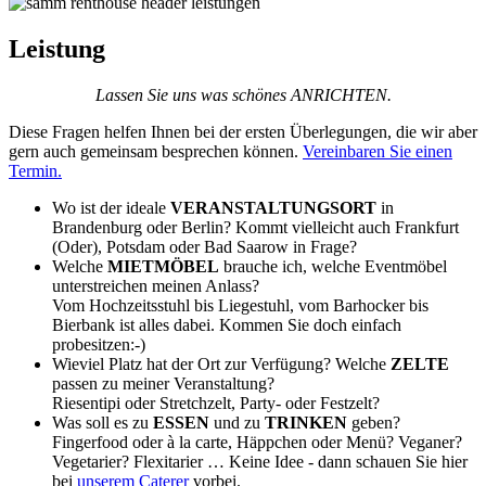
Leistung
Lassen Sie uns was schönes ANRICHTEN.
Diese Fragen helfen Ihnen bei der ersten Überlegungen, die wir aber
gern auch gemeinsam besprechen können.
Vereinbaren Sie einen
Termin.
Wo ist der ideale
VERANSTALTUNGSORT
in
Brandenburg oder Berlin? Kommt vielleicht auch Frankfurt
(Oder), Potsdam oder Bad Saarow in Frage?
Welche
MIETMÖBEL
brauche ich, welche Eventmöbel
unterstreichen meinen Anlass?
Vom Hochzeitsstuhl bis Liegestuhl, vom Barhocker bis
Bierbank ist alles dabei. Kommen Sie doch einfach
probesitzen:-)
Wieviel Platz hat der Ort zur Verfügung? Welche
ZELTE
passen zu meiner Veranstaltung?
Riesentipi oder Stretchzelt, Party- oder Festzelt?
Was soll es zu
ESSEN
und zu
TRINKEN
geben?
Fingerfood oder à la carte, Häppchen oder Menü? Veganer?
Vegetarier? Flexitarier … Keine Idee - dann schauen Sie hier
bei
unserem Caterer
vorbei.